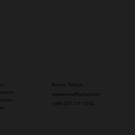
ası
Konya, Türkiye
ildirimi
wisservise@gmail.com
tikası
(+90) 507 731 73 63
lar