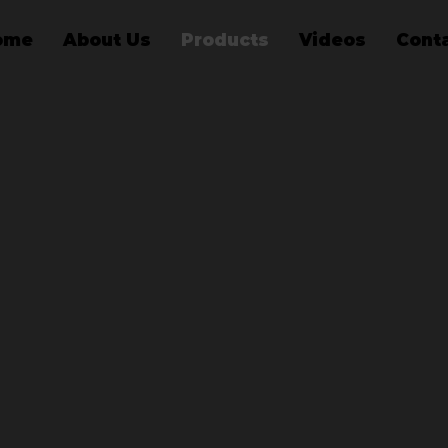
ome
About Us
Products
Videos
Cont