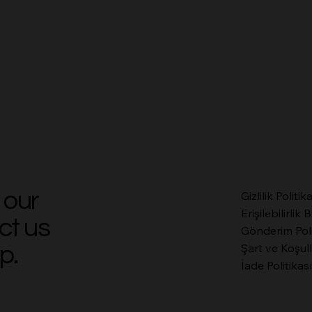
 our
Gizlilik Politik
Erişilebilirlik B
ct us
Gönderim Poli
Şart ve Koşul
p.
İade Politikası